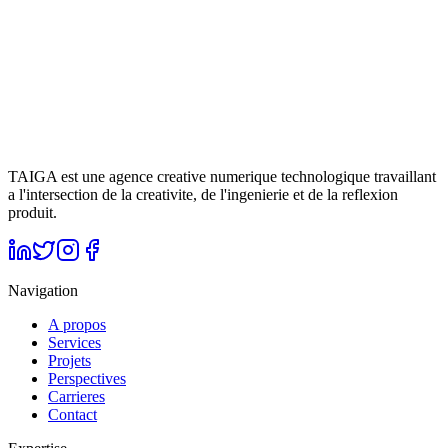
l'écosystème, crée de l'engagement et atteint un positionnement
digital fort.
A suivre
İTÜ ARI Teknokent
Cliquez pour voir le projet
TAIGA est une agence creative numerique technologique travaillant
a l'intersection de la creativite, de l'ingenierie et de la reflexion
produit.
Navigation
A propos
Services
Projets
Perspectives
Carrieres
Contact