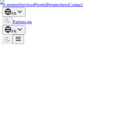
A propos
Services
Projets
Perspectives
Contact
FR
Parlons-en
FR
Home
Projects
Tech Istanbul
Social Media
Tech Istanbul
Client
Tech Istanbul
Expertise