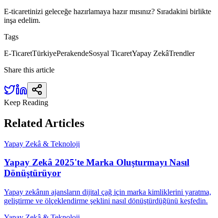
E-ticaretinizi geleceğe hazırlamaya hazır mısınız? Sıradakini birlikte
inşa edelim.
Tags
E-Ticaret
Türkiye
Perakende
Sosyal Ticaret
Yapay Zekâ
Trendler
Share this article
Keep Reading
Related
Articles
Yapay Zekâ & Teknoloji
Yapay Zekâ 2025'te Marka Oluşturmayı Nasıl
Dönüştürüyor
Yapay zekânın ajansların dijital çağ için marka kimliklerini yaratma,
geliştirme ve ölçeklendirme şeklini nasıl dönüştürdüğünü keşfedin.
Yapay Zekâ & Teknoloji