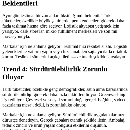
Beklentileri
Aynı gün teslimat bir zamanlar lükstü. Şimdi beklenti. Türk
tüketiciler, özellikle büyük şehirlerde, perakendecileri giderek daha
fazla teslimat hızına göre seçiyor. Lojistik altyapısı yetişmek için
yarışıyor, dark store'lar, mikro-fulfillment merkezleri ve son mil
inovasyonuyla.
Markalar için ne anlama geliyor: Teslimat hızı rekabet silahı. Lojistik
yeteneklerine yatırım yapın veya hız sunabilen sağlayıcılarla ortaklık
kurun. Teslimat sürelerini açıkça iletin—ve tutarlı şekilde karşılayın.
Trend 4: Sürdürülebilirlik Zorunlu
Oluyor
Türk tüketiciler, özellikle genç demografikler, satın alma kararlarında
sürdürülebilirliği giderek daha fazla faktörlendiriyor. Greenwashing
ifşa ediliyor. Çevresel ve sosyal sorumluluğa gerçek bağlılık, sadece
pazarlama mesajı değil, iş zorunluluğu oluyor.
Markalar için ne anlama geliyor: Sürdürülebilirlik uygulamalarınızı
dürüstçe denetleyin. Gerçek çabaları otantik şekilde iletin. Ambalaj,
tedarik zinciri ve ürün yaşam döngüsü etkilerini düşünün.