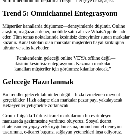
Sürdürülebilirlik bir departman değil—her şeye bakış açısı.
Trend 5: Omnichannel Entegrasyonu
Müşteriler kanallarda düşünmez—deneyimlerde düşünür. Online
araştırır, mağazada dener, mobilde satın alır ve WhatsApp ile iade
eder. Tüm temas noktalarında kesintisiz deneyimler sunan markalar
kazanır. Kanal siloları olan markalar müşterileri hayal kırıklığına
uğratır ve satış kaybeder.
"
Perakendenin geleceği online VEYA offline değil—
ikisinin kesintisiz entegrasyonu. Kazanan markalar
kanalları müşteriler için görünmez kılanlar olacak.
"
Geleceğe Hazırlanmak
Bu trendler gelecek tahminleri değil—hızla ivmelenen mevcut
gerçeklikler. Hızlı adapte olan markalar pazar payı yakalayacak.
Bekleyenler yetişmekte zorlanacak.
Group Taiga'da Türk e-ticaret markalarının bu evrimleşen
manzarada gezinmesine yardımcı oluyoruz. Sosyal ticaret
stratejisinden yapay zekâ uygulamasına, omnichannel deneyim
tasarımına, e-ticaret başarısı sağlayan yetenekleri inşa ediyoruz.