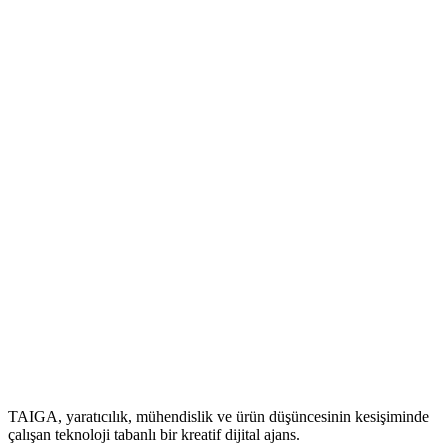
modeli oluşturulur.
LUNAAR ayrıca, fiziksel iade ve lojistik süreçlerini azaltarak
markaların karbon ayak izini düşürmesine katkı sağlar. Gerçek
zamanlı raporlama altyapısı ile kullanıcı davranışları analiz edilir ve
tüm deneyim veri odaklı şekilde optimize edilir.
Sonuç olarak LUNAAR, ürün deneyimini estetik bir sunum
katmanından çıkararak markalar için stratejik bir büyüme aracına
dönüştürür. Fiziksel ve dijital dünya arasındaki boşluğu kapatır;
markaların yalnızca ürün satmasını değil, deneyim sunmasını sağlar.
Teknoloji, tasarım ve ticari performansı tek bir sistemde buluşturan
LUNAAR, fijital perakendenin premium altyapısı olarak
konumlanır.
Sıradaki
Evaste — Veri Gizliliğinde Yeni Nesil
Platform
Projeyi görüntülemek için tıklayın
TAIGA, yaratıcılık, mühendislik ve ürün düşüncesinin kesişiminde
çalışan teknoloji tabanlı bir kreatif dijital ajans.