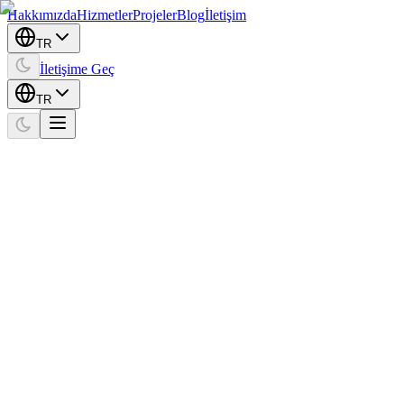
Hakkımızda
Hizmetler
Projeler
Blog
İletişim
TR
İletişime Geç
TR
Home
Projects
LUNAAR — Yapay Zekâ Destekli Ürün Deneyim
Platformu
AR/VR
LUNAAR — Yapay Zekâ Destekli Ürün
Deneyim Platformu
Müşteri