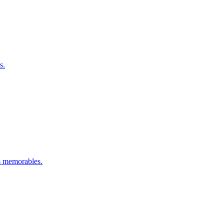
s.
es memorables.