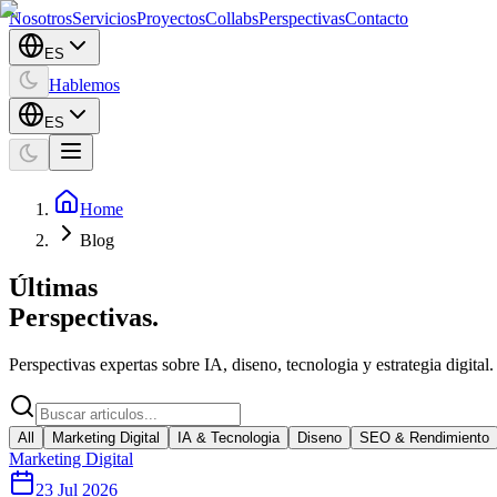
Nosotros
Servicios
Proyectos
Collabs
Perspectivas
Contacto
ES
Hablemos
ES
Home
Blog
Últimas
Perspectivas.
Perspectivas expertas sobre IA, diseno, tecnologia y estrategia digita
All
Marketing Digital
IA & Tecnologia
Diseno
SEO & Rendimiento
Marketing Digital
23 Jul 2026