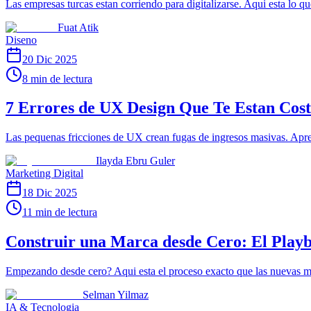
Las empresas turcas estan corriendo para digitalizarse. Aqui esta lo qu
Fuat Atik
Diseno
20 Dic 2025
8 min de lectura
7 Errores de UX Design Que Te Estan Cos
Las pequenas fricciones de UX crean fugas de ingresos masivas. Apren
Ilayda Ebru Guler
Marketing Digital
18 Dic 2025
11 min de lectura
Construir una Marca desde Cero: El Play
Empezando desde cero? Aqui esta el proceso exacto que las nuevas ma
Selman Yilmaz
IA & Tecnologia